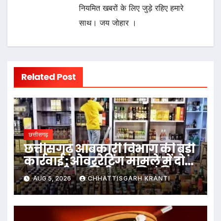
नियमित खबरों के लिए जुड़े रहिए हमारे
साथ। जय जोहार ।
Related Post
छत्तीसगढ़
छत्तीसगढ़ आबकारी विभाग की बड़ी
कार्रवाई : ओवररेटिंग मामले में दो
आबकारी उप निरीक्षक निलंबित
AUG 5, 2026
CHHATTISGARH KRANTI