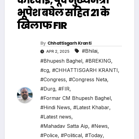
भूपेश बघेल सहित 21 के
खिलाफ FIR
By
Chhattisgarh Kranti
#Bhilai
,
APR 2, 2025
#Bhupesh Baghel
,
#BREKING
,
#cg
,
#CHHATTISGARH KRANTI
,
#Congress
,
#Congress Neta
,
#Durg
,
#FIR
,
#Formar CM Bhupesh Baghel
,
#Hindi News
,
#Latest Khabar
,
#Latest news
,
#Mahadav Satta Aip
,
#News
,
#Police
,
#Political
,
#Today
,