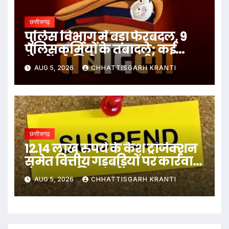
छत्तीसगढ़
पुलिस विभाग में बड़ा फेरबदल, 9
पुलिसकर्मियों के तबादले; कई
थानों को मिले नए प्रभारी
AUG 5, 2026
CHHATTISGARH KRANTI
छत्तीसगढ़
12.14 लाख रुपये के कैश ट्रांजेक्शन
समेत वित्तीय गड़बड़ियों पर कार्रवाई,
पंचायत सचिव सस्पेंड…
AUG 5, 2026
CHHATTISGARH KRANTI