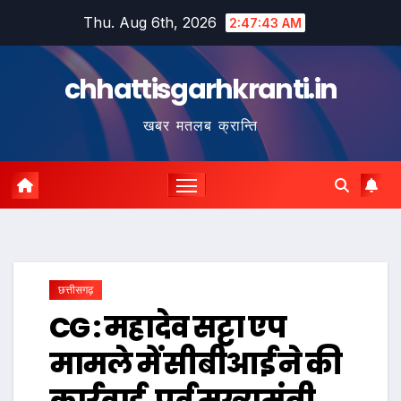
Skip
Thu. Aug 6th, 2026
2:47:44 AM
to
content
chhattisgarhkranti.in
खबर मतलब क्रान्ति
छत्तीसगढ़
CG : महादेव सट्टा एप
मामले में सीबीआई ने की
कार्रवाई, पूर्व मुख्यमंत्री