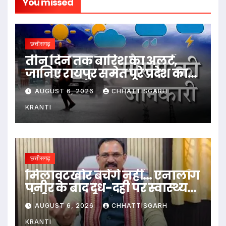
You missed
छत्तीसगढ़
तीन दिन तक बारिश का अलर्ट,
जानिए रायपुर समेत पूरे प्रदेश का
हाल…
AUGUST 6, 2026
CHHATTISGARH
KRANTI
छत्तीसगढ़
मिलावटखोर बचेंगे नहीं… एनालॉग
पनीर के बाद दूध-दही पर स्वास्थ्य
मंत्री का बड़ा बयान
AUGUST 6, 2026
CHHATTISGARH
KRANTI