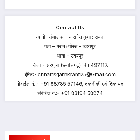
Contact Us
स्वामी, संचालक – क्रान्ति कुमार रावत,
पता – ग्राम+पोस्ट - उदयपुर
थाना - उदयपुर
जिला - सरगुजा (छत्तीसगढ़) पिन 497117.
ईमेल:-
chhattisgarhkranti25@Gmail.com
मोबाईल नं.:- +91 88785 57146, तकनीकी एवं शिकायत
संबंधित नं.:- +91 83194 58874