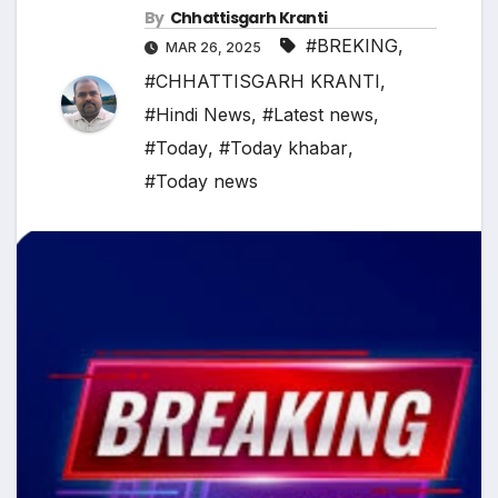
By
Chhattisgarh Kranti
#BREKING
,
MAR 26, 2025
#CHHATTISGARH KRANTI
,
#Hindi News
,
#Latest news
,
#Today
,
#Today khabar
,
#Today news