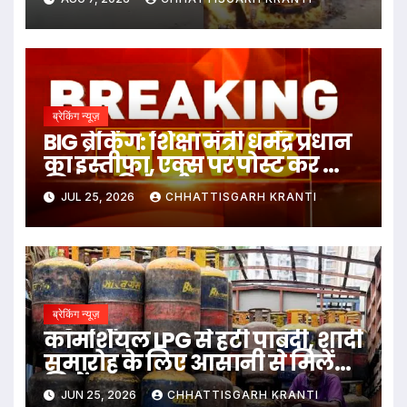
ब्रेकिंग न्यूज़
BIG ब्रेकिंग: शिक्षा मंत्री धर्मेंद्र प्रधान
का इस्तीफा, एक्स पर पोस्ट कर क्या
लिखा पढ़िये पूरी खबर
JUL 25, 2026
CHHATTISGARH KRANTI
ब्रेकिंग न्यूज़
कॉमर्शियल LPG से हटी पाबंदी, शादी
समारोह के लिए आसानी से मिलेंगे
सिलेंडर
JUN 25, 2026
CHHATTISGARH KRANTI