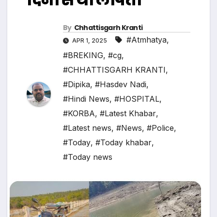
By
Chhattisgarh Kranti
#Atmhatya
,
APR 1, 2025
#BREKING
,
#cg
,
#CHHATTISGARH KRANTI
,
#Dipika
,
#Hasdev Nadi
,
#Hindi News
,
#HOSPITAL
,
#KORBA
,
#Latest Khabar
,
#Latest news
,
#News
,
#Police
,
#Today
,
#Today khabar
,
#Today news