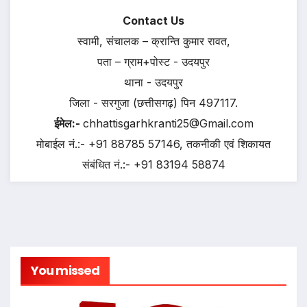
Contact Us
स्वामी, संचालक – क्रान्ति कुमार रावत,
पता – ग्राम+पोस्ट - उदयपुर
थाना - उदयपुर
जिला - सरगुजा (छत्तीसगढ़) पिन 497117.
ईमेल:-
chhattisgarhkranti25@Gmail.com
मोबाईल नं.:- +91 88785 57146, तकनीकी एवं शिकायत
संबंधित नं.:- +91 83194 58874
You missed