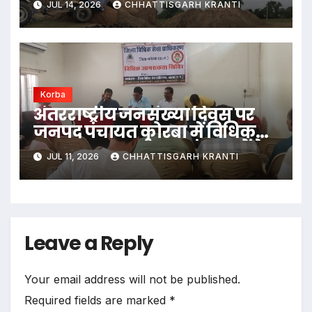
JUL 14, 2026
CHHATTISGARH KRANTI
उठे बड़े सवाल
Korba
अंतरराष्ट्रीय जनसंख्या दिवस पर
जनपद पंचायत कोरबा में विधिक
जागरूकता कार्यक्रम; संसाधनों के
JUL 11, 2026
CHHATTISGARH KRANTI
संतुलित उपयोग और जन भागीदारी
पर दिया गया जोर
Leave a Reply
Your email address will not be published.
Required fields are marked
*