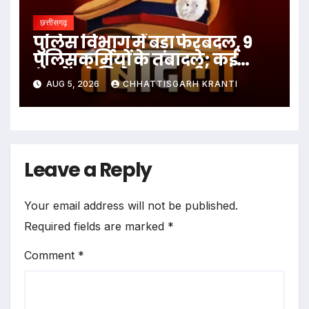
छत्तीसगढ़
पुलिस विभाग में बड़ा फेरबदल, 9
पुलिसकर्मियों के तबादले; कई
थानों को मिले नए प्रभारी
AUG 5, 2026
CHHATTISGARH KRANTI
Leave a Reply
Your email address will not be published.
Required fields are marked
*
Comment
*