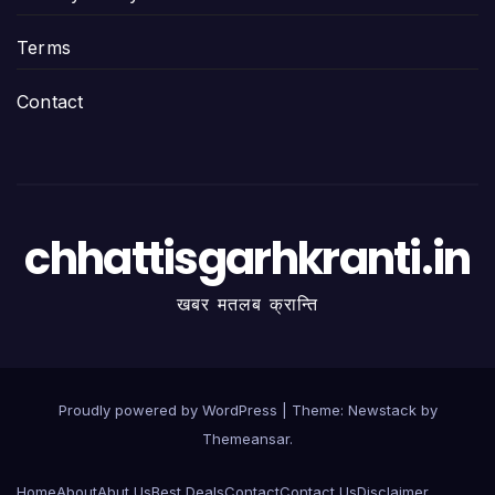
Terms
Contact
chhattisgarhkranti.in
खबर मतलब क्रान्ति
Proudly powered by WordPress
|
Theme:
Newstack
by
Themeansar
.
Home
About
Abut Us
Best Deals
Contact
Contact Us
Disclaimer