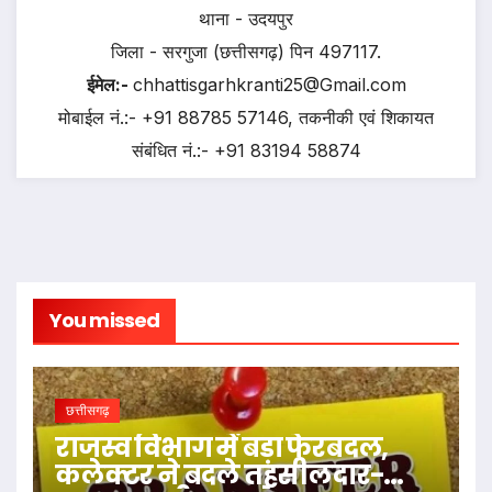
थाना - उदयपुर
जिला - सरगुजा (छत्तीसगढ़) पिन 497117.
ईमेल:-
chhattisgarhkranti25@Gmail.com
मोबाईल नं.:- +91 88785 57146, तकनीकी एवं शिकायत
संबंधित नं.:- +91 83194 58874
You missed
छत्तीसगढ़
राजस्व विभाग में बड़ा फेरबदल,
कलेक्टर ने बदले तहसीलदार-