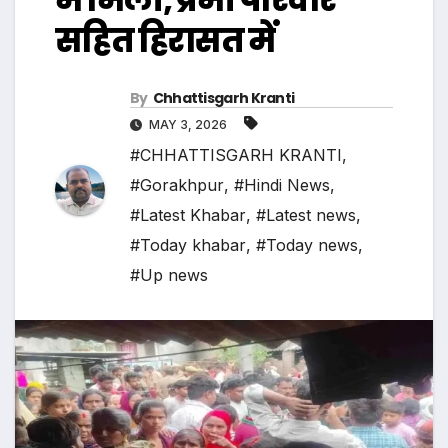
सहित हिरासत में
By
Chhattisgarh Kranti
MAY 3, 2026
#CHHATTISGARH KRANTI
,
#Gorakhpur
,
#Hindi News
,
#Latest Khabar
,
#Latest news
,
#Today khabar
,
#Today news
,
#Up news