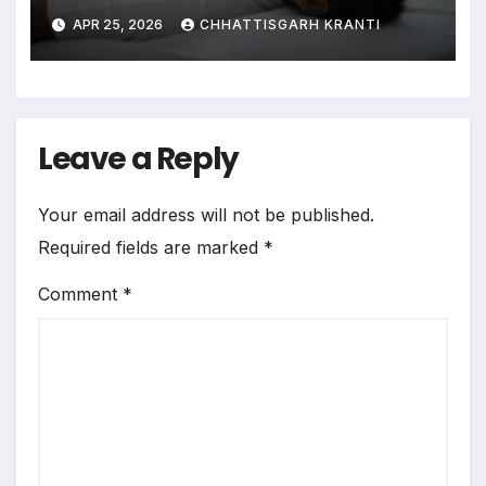
पॉवर की गोलियां, संबंध बनाने से
APR 25, 2026
CHHATTISGARH KRANTI
पहले ही थम गई सांसें, हालत देखकर
दंग रह गई पुलिस
Leave a Reply
Your email address will not be published.
Required fields are marked
*
Comment
*