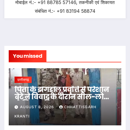
मोबाईल नं.:- +91 88785 57146, तकनीकी एवं शिकायत
संबंधित नं.:- +91 83194 58874
You missed
छत्तीसगढ़
पिता के झगड़ालू प्रवृत्ति से परेशान
बेटे ने विवाद के दौरान सील-लोढ़ा
से सिर पर किया वार…
AUGUST 8, 2026
CHHATTISGARH
KRANTI