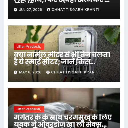
जिंदगी…
JUL 27, 2026
CHHATTISGARH KRANTI
Uttar Pradesh,
क्या नॉर्मल मीटर से भी तेज चलता
है ये स्मार्ट मीटर; जानें किस
टेक्नोलॉजी पर करता है काम…
MAY 6, 2026
CHHATTISGARH KRANTI
Uttar Pradesh,
मंगेतर के के साथ चरमसुख के लिए
युवक ने ओवरडोज खा ली सेक्स