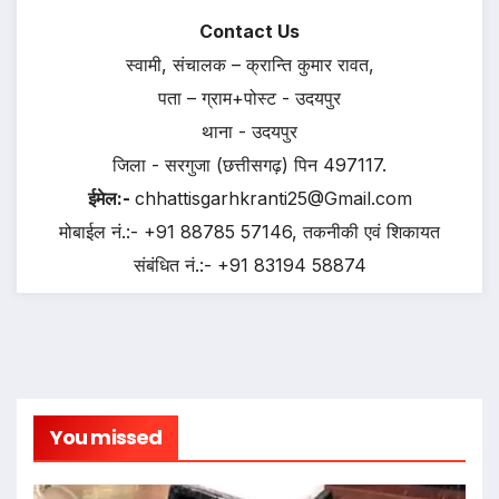
Contact Us
स्वामी, संचालक – क्रान्ति कुमार रावत,
पता – ग्राम+पोस्ट - उदयपुर
थाना - उदयपुर
जिला - सरगुजा (छत्तीसगढ़) पिन 497117.
ईमेल:-
chhattisgarhkranti25@Gmail.com
मोबाईल नं.:- +91 88785 57146, तकनीकी एवं शिकायत
संबंधित नं.:- +91 83194 58874
You missed