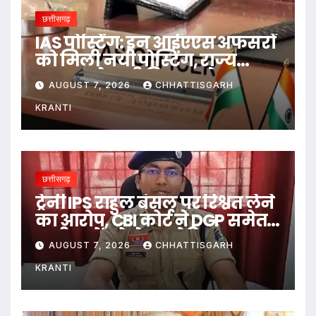
छत्तीसगढ़
IAS पोस्टिंग: इन आईएएस अफसरों
को मिली नयी पोस्टिंग, राज्य
सरकार ने जारी किया आदेश
AUGUST 7, 2026
CHHATTISGARH
KRANTI
छत्तीसगढ़
ट्रेनी IPS राहुल बंसल पर रिश्वत लेने
का आरोप, CBI कोर्ट ने DGP समेत
सभी पक्षों को भेजा नोटिस
AUGUST 7, 2026
CHHATTISGARH
KRANTI