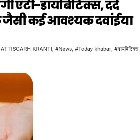
एंगी एंटी-डायबिटिक्स, दर्द
 जैसी कई आवश्यक दवांईया
ATTISGARH KRANTI
,
#News
,
#Today khabar
,
#डायबिटिक्स
,