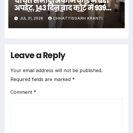
चर्चित समोदा अफीम कांड में बड़ा
अपडेट, 143 दिन बाद कोर्ट में 939
पन्नों की चार्जशीट दाखिल
JUL 31, 2026
CHHATTISGARH KRANTI
Leave a Reply
Your email address will not be published.
Required fields are marked
*
Comment
*