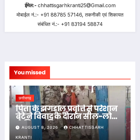
ईमेल:-
chhattisgarhkranti25@Gmail.com
मोबाईल नं.:- +91 88785 57146, तकनीकी एवं शिकायत
संबंधित नं.:- +91 83194 58874
You missed
छत्तीसगढ़
पिता के झगड़ालू प्रवृत्ति से परेशान
बेटे ने विवाद के दौरान सील-लोढ़ा
से सिर पर किया वार…
AUGUST 8, 2026
CHHATTISGARH
KRANTI