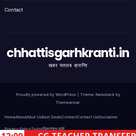
Contact
chhattisgarhkranti.in
खबर मतलब क्रान्ति
Proudly powered by WordPress
|
Theme:
Newstack
by
Themeansar
.
Home
About
Abut Us
Best Deals
Contact
Contact Us
Disclaimer
Privacy Policy
Tools
रजिस्ट्रेशन फॉर्म