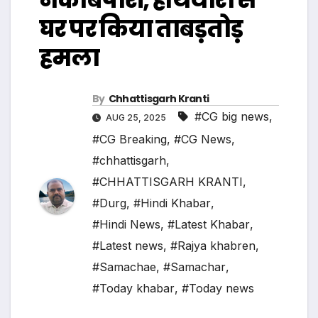
घर पर किया ताबड़तोड़
हमला
By
Chhattisgarh Kranti
#CG big news
,
AUG 25, 2025
#CG Breaking
,
#CG News
,
#chhattisgarh
,
#CHHATTISGARH KRANTI
,
#Durg
,
#Hindi Khabar
,
#Hindi News
,
#Latest Khabar
,
#Latest news
,
#Rajya khabren
,
#Samachae
,
#Samachar
,
#Today khabar
,
#Today news