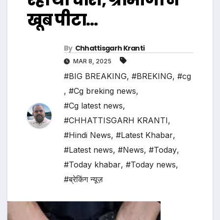
खूब पीटा…
By
Chhattisgarh Kranti
MAR 8, 2025
#BIG BREAKING
,
#BREKING
,
#cg
,
#Cg breking news
,
#Cg latest news
,
#CHHATTISGARH KRANTI
,
#Hindi News
,
#Latest Khabar
,
#Latest news
,
#News
,
#Today
,
#Today khabar
,
#Today news
,
#ब्रेकिंग न्यूज़