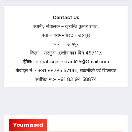
Contact Us
स्वामी, संचालक – क्रान्ति कुमार रावत,
पता – ग्राम+पोस्ट - उदयपुर
थाना - उदयपुर
जिला - सरगुजा (छत्तीसगढ़) पिन 497117.
ईमेल:-
chhattisgarhkranti25@Gmail.com
मोबाईल नं.:- +91 88785 57146, तकनीकी एवं शिकायत
संबंधित नं.:- +91 83194 58874
You missed