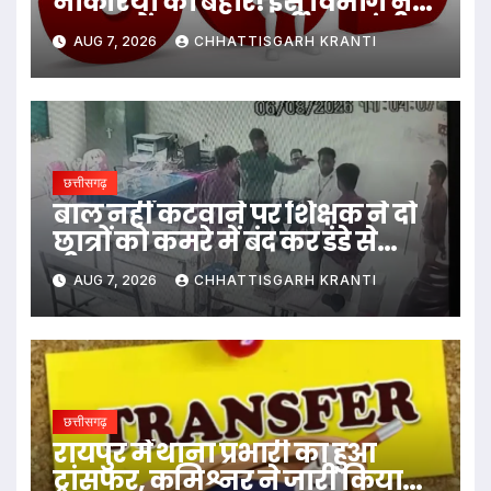
नौकरियों की बहार! इस विभाग ने
1235 पदों पर बम्पर भर्ती, डाटा एंट्री
AUG 7, 2026
CHHATTISGARH KRANTI
ऑपरेटर के ही 400 पद…
छत्तीसगढ़
बाल नहीं कटवाने पर शिक्षक ने दो
छात्रों को कमरे में बंद कर डंडे से
पीटा…
AUG 7, 2026
CHHATTISGARH KRANTI
छत्तीसगढ़
रायपुर में थाना प्रभारी का हुआ
ट्रांसफर, कमिश्नर ने जारी किया