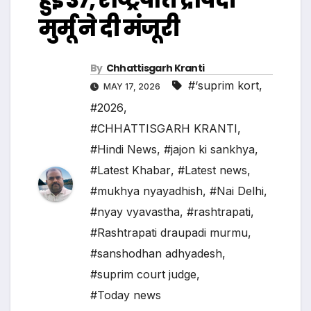
मुर्मू ने दी मंजूरी
By
Chhattisgarh Kranti
#‘suprim kort
,
MAY 17, 2026
#2026
,
#CHHATTISGARH KRANTI
,
#Hindi News
,
#jajon ki sankhya
,
#Latest Khabar
,
#Latest news
,
#mukhya nyayadhish
,
#Nai Delhi
,
#nyay vyavastha
,
#rashtrapati
,
#Rashtrapati draupadi murmu
,
#sanshodhan adhyadesh
,
#suprim court judge
,
#Today news