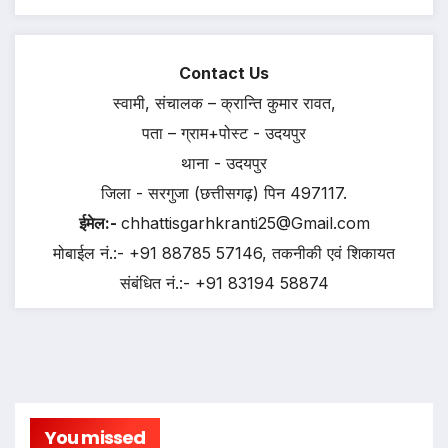
Contact Us
स्वामी, संचालक – क्रान्ति कुमार रावत,
पता – ग्राम+पोस्ट - उदयपुर
थाना - उदयपुर
जिला - सरगुजा (छत्तीसगढ़) पिन 497117.
ईमेल:-
chhattisgarhkranti25@Gmail.com
मोबाईल नं.:- +91 88785 57146, तकनीकी एवं शिकायत
संबंधित नं.:- +91 83194 58874
You missed