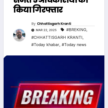
किया गिरफ्तार
By
Chhattisgarh Kranti
#BREKING
,
MAR 22, 2025
#CHHATTISGARH KRANTI
,
#Today khabar
,
#Today news