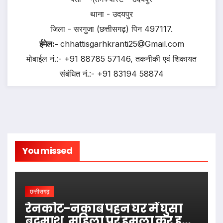
थाना - उदयपुर
जिला - सरगुजा (छत्तीसगढ़) पिन 497117.
ईमेल:-
chhattisgarhkranti25@Gmail.com
मोबाईल नं.:- +91 88785 57146, तकनीकी एवं शिकायत
संबंधित नं.:- +91 83194 58874
You missed
छत्तीसगढ़
रेनकोट-नकाब पहन घर में घुसा
बदमाश, महिला पर हमला कर हुआ