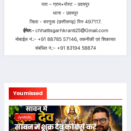
पता – ग्राम+पोस्ट - उदयपुर
थाना - उदयपुर
जिला - सरगुजा (छत्तीसगढ़) पिन 497117.
ईमेल:-
chhattisgarhkranti25@Gmail.com
मोबाईल नं.:- +91 88785 57146, तकनीकी एवं शिकायत
संबंधित नं.:- +91 83194 58874
You missed
Jyotishi,
सावन में शुक्र देव को ऐसे करें