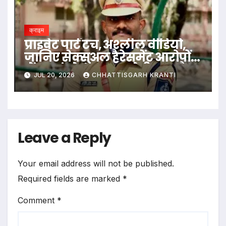
क्राइम
प्राइवेट पार्ट टच, अश्लील वीडियो,
जानिए सेक्सुअल हैरेसमेंट आरोपों
में बुरा फंसे उदय कृष्ण रेड्डी IPS कौन
JUL 20, 2026
CHHATTISGARH KRANTI
Leave a Reply
Your email address will not be published.
Required fields are marked
*
Comment
*