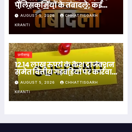
पुलिसकर्मियों के तबादले; कई
थानों को मिले नए प्रभारी
AUGUST 5, 2026
CHHATTISGARH
KRANTI
छत्तीसगढ़
12.14 लाख रुपये के कैश ट्रांजेक्शन
समेत वित्तीय गड़बड़ियों पर कार्रवाई,
पंचायत सचिव सस्पेंड…
AUGUST 5, 2026
CHHATTISGARH
KRANTI