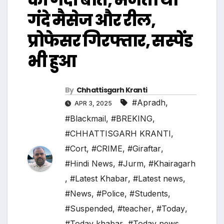
गंदे मैसेज और रील,
प्रोफेसर गिरफ्तार, सस्पेंड
भी हुआ
By
Chhattisgarh Kranti
#Apradh
,
APR 3, 2025
#Blackmail
,
#BREKING
,
#CHHATTISGARH KRANTI
,
#Cort
,
#CRIME
,
#Giraftar
,
#Hindi News
,
#Jurm
,
#Khairagarh
,
#Latest Khabar
,
#Latest news
,
#News
,
#Police
,
#Students
,
#Suspended
,
#teacher
,
#Today
,
#Today khabar
,
#Today news