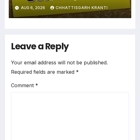
नायब तहसीलदार के प्रभार
AUG 6, 2026
CHHATTISGARH KRANTI
Leave a Reply
Your email address will not be published.
Required fields are marked
*
Comment
*