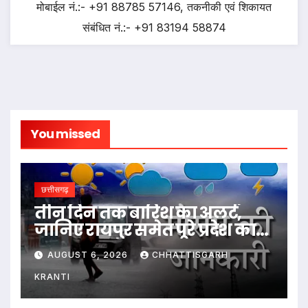
मोबाईल नं.:- +91 88785 57146, तकनीकी एवं शिकायत
संबंधित नं.:- +91 83194 58874
You missed
छत्तीसगढ़
तीन दिन तक बारिश का अलर्ट,
जानिए रायपुर समेत पूरे प्रदेश का
हाल…
AUGUST 6, 2026
CHHATTISGARH
KRANTI