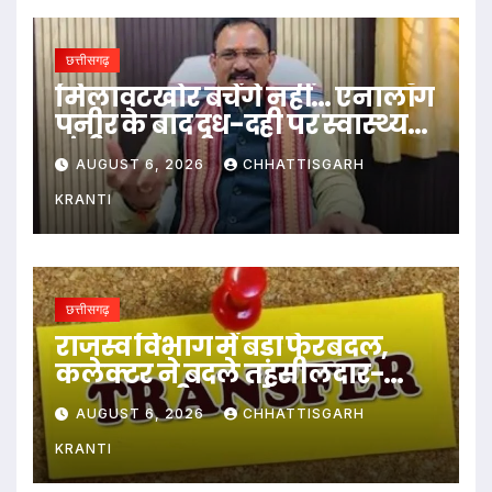
छत्तीसगढ़
मिलावटखोर बचेंगे नहीं… एनालॉग
पनीर के बाद दूध-दही पर स्वास्थ्य
मंत्री का बड़ा बयान
AUGUST 6, 2026
CHHATTISGARH
KRANTI
छत्तीसगढ़
राजस्व विभाग में बड़ा फेरबदल,
कलेक्टर ने बदले तहसीलदार-
नायब तहसीलदार के प्रभार
AUGUST 6, 2026
CHHATTISGARH
KRANTI