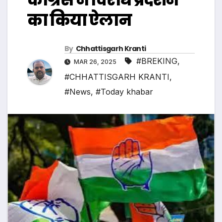
का किया ऐलान
By
Chhattisgarh Kranti
#BREKING
,
MAR 26, 2025
#CHHATTISGARH KRANTI
,
#News
,
#Today khabar