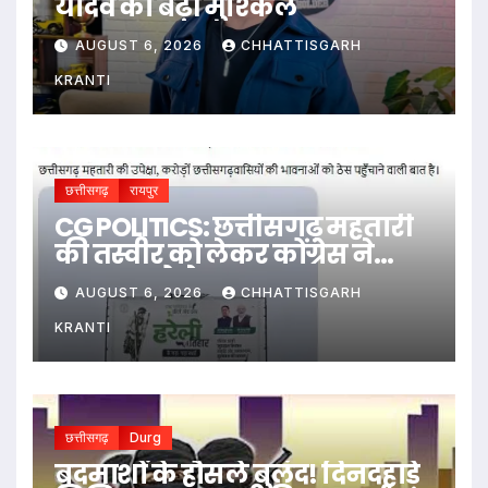
यादव की बढ़ीं मुश्किलें
AUGUST 6, 2026
CHHATTISGARH
KRANTI
छत्तीसगढ़
रायपुर
CG POLITICS: छत्तीसगढ़ महतारी
की तस्वीर को लेकर कोंग्रेस ने
सरकार को घेरा
AUGUST 6, 2026
CHHATTISGARH
KRANTI
छत्तीसगढ़
Durg
बदमाशों के हौसले बुलंद! दिनदहाड़े