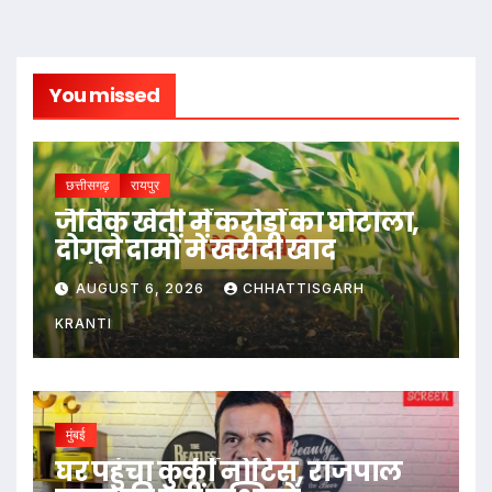
You missed
छत्तीसगढ़
रायपुर
जैविक खेती में करोड़ों का घोटाला,
दोगुने दामों में खरीदी खाद
AUGUST 6, 2026
CHHATTISGARH
KRANTI
मुंबई
घर पहुंचा कुर्की नोटिस, राजपाल