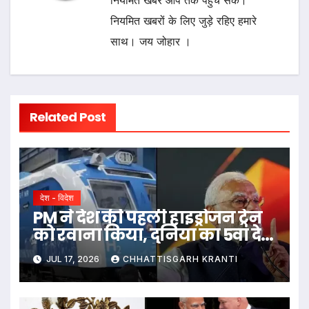
नियमित खबरों के लिए जुड़े रहिए हमारे
साथ। जय जोहार ।
Related Post
देश - विदेश
PM ने देश की पहली हाइड्रोजन ट्रेन
को रवाना किया, दुनिया का 5वां देश
बना भारत
JUL 17, 2026
CHHATTISGARH KRANTI