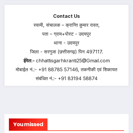
Contact Us
स्वामी, संचालक – क्रान्ति कुमार रावत,
पता – ग्राम+पोस्ट - उदयपुर
थाना - उदयपुर
जिला - सरगुजा (छत्तीसगढ़) पिन 497117.
ईमेल:-
chhattisgarhkranti25@Gmail.com
मोबाईल नं.:- +91 88785 57146, तकनीकी एवं शिकायत
संबंधित नं.:- +91 83194 58874
You missed