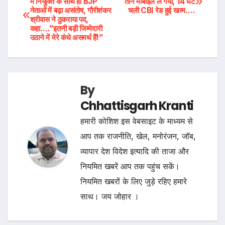
में नियुक्ति के साथ ही BJP
तीन मोबाइल ले गयी, 14 घंटे
नेताओं में बढ़ा असंतोष, गौरीशंकर
चली CBI रेड हुई खत्म….
navigation
श्रीवास ने ठुकराया पद,
कहा….”इतनी बड़ी जिम्मेदारी
उठाने में मेरे कंधे असमर्थ हैं!”
By
Chhattisgarh Kranti
हमारी कोशिश इस वेबसाइट के माध्यम से
आप तक राजनीति, खेल, मनोरंजन, जॉब,
व्यापार देश विदेश इत्यादि की ताजा और
नियमित खबरें आप तक पहुंच सकें।
नियमित खबरों के लिए जुड़े रहिए हमारे
साथ। जय जोहार ।