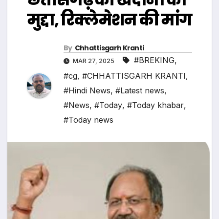
मुद्दा, रिक्लेमेशन की मांग
By
Chhattisgarh Kranti
#BREKING
,
MAR 27, 2025
#cg
,
#CHHATTISGARH KRANTI
,
#Hindi News
,
#Latest news
,
#News
,
#Today
,
#Today khabar
,
#Today news