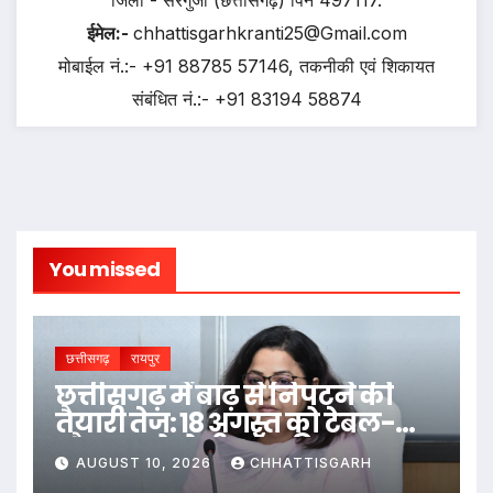
ईमेल:-
chhattisgarhkranti25@Gmail.com
मोबाईल नं.:- +91 88785 57146, तकनीकी एवं शिकायत
संबंधित नं.:- +91 83194 58874
You missed
छत्तीसगढ़
रायपुर
छत्तीसगढ़ में बाढ़ से निपटने की
तैयारी तेज: 18 अगस्त को टेबल-टॉप
और 20 को होगी मॉक ड्रिल
AUGUST 10, 2026
CHHATTISGARH