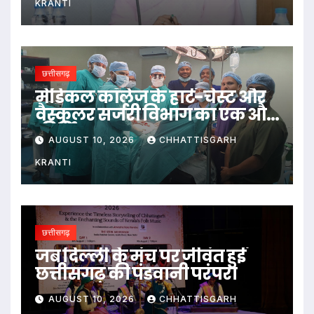
KRANTI
छत्तीसगढ़
​मेडिकल कॉलेज के हार्ट-चेस्ट और
वैस्कुलर सर्जरी विभाग का एक और
कीर्तिमान
AUGUST 10, 2026
CHHATTISGARH
KRANTI
छत्तीसगढ़
जब दिल्ली के मंच पर जीवंत हुई
छत्तीसगढ़ की पंडवानी परंपरा
AUGUST 10, 2026
CHHATTISGARH