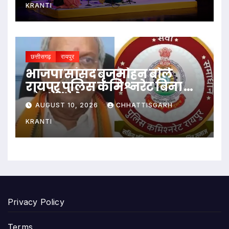
KRANTI
छत्तीसगढ़
रायपुर
भाजपा सांसद बृजमोहन बोले
रायपुर पुलिस कमिश्नरेट बिना दांत
और सींग के
AUGUST 10, 2026
CHHATTISGARH
KRANTI
Privacy Policy
Terms