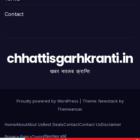
Contact
chhattisgarhkranti.in
खबर मतलब क्रान्ति
Proudly powered by WordPress
|
Theme:
Newstack
by
Themeansar
.
Home
About
Abut Us
Best Deals
Contact
Contact Us
Disclaimer
Privacy Policy
Tools
रजिस्ट्रेशन फॉर्म