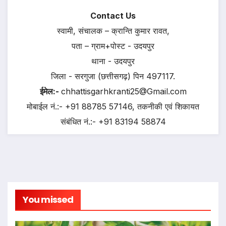
Contact Us
स्वामी, संचालक – क्रान्ति कुमार रावत,
पता – ग्राम+पोस्ट - उदयपुर
थाना - उदयपुर
जिला - सरगुजा (छत्तीसगढ़) पिन 497117.
ईमेल:-
chhattisgarhkranti25@Gmail.com
मोबाईल नं.:- +91 88785 57146, तकनीकी एवं शिकायत
संबंधित नं.:- +91 83194 58874
You missed