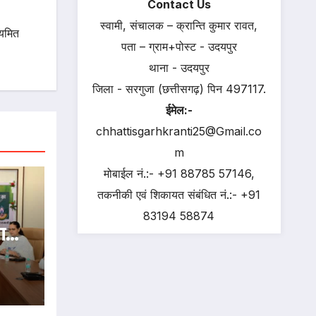
Contact Us
स्वामी, संचालक – क्रान्ति कुमार रावत,
ियमित
पता – ग्राम+पोस्ट - उदयपुर
थाना - उदयपुर
जिला - सरगुजा (छत्तीसगढ़) पिन 497117.
ईमेल:-
chhattisgarhkranti25@Gmail.co
m
मोबाईल नं.:- +91 88785 57146,
तकनीकी एवं शिकायत संबंधित नं.:- +91
83194 58874
ाज्य
हल-
ीएम‘