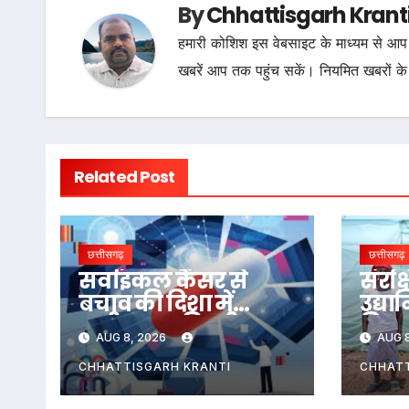
By
Chhattisgarh Krant
हमारी कोशिश इस वेबसाइट के माध्यम से आप 
खबरें आप तक पहुंच सकें। नियमित खबरों के
Related Post
छत्तीसगढ़
छत्तीसगढ़
सर्वाइकल कैंसर से
संरक्
बचाव की दिशा में
उद्या
छत्तीसगढ़ की बड़ी
किसा
AUG 8, 2026
AUG 8
छलांग, एचपीवी
लिखी
टीकाकरण अभियान
की न
CHHATTISGARH KRANTI
CHHATT
को मिल रहा व्यापक