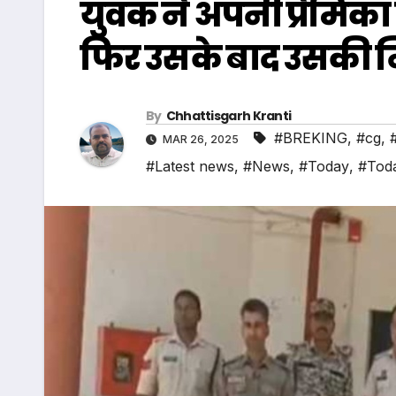
युवक ने अपनी प्रेमिक
फिर उसके बाद उसकी नि
By
Chhattisgarh Kranti
#BREKING
,
#cg
,
MAR 26, 2025
#Latest news
,
#News
,
#Today
,
#Tod