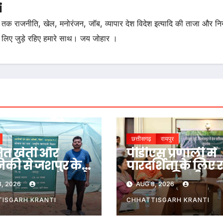
i
तक राजनीति, खेल, मनोरंजन, जॉब, व्यापार देश विदेश इत्यादि की ताजा और न
 लिए जुड़े रहिए हमारे साथ। जय जोहार ।
छत्तीसगढ़
रायपुर
षित खेती और
पीडीएस प्रणाली में
निकी से जशपुर के
पारदर्शिता के लिए र
न अनारथ साय ने
सरकार की बड़ी प
, 2026
AUG 8, 2026
 आत्मनिर्भरता
रायपुर, दुर्ग और
ई कहानी
बिलासपुर में तीन
ISGARH KRANTI
CHHATTISGARH KRANTI
‘अन्नपूर्ति ग्रेन एट