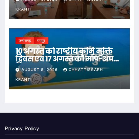
‘अन्नपूर्ति ग्रेन एटीएम‘ का शुभारंभ
KRANTI
छत्तीसगढ़
रायपुर
10 अगस्त को राष्ट्रीय कृमि मुक्ति
दिवस एवं 17 अगस्त को मॉप-अप
दिवस
AUGUST 8, 2026
CHHATTISGARH
KRANTI
Privacy Policy