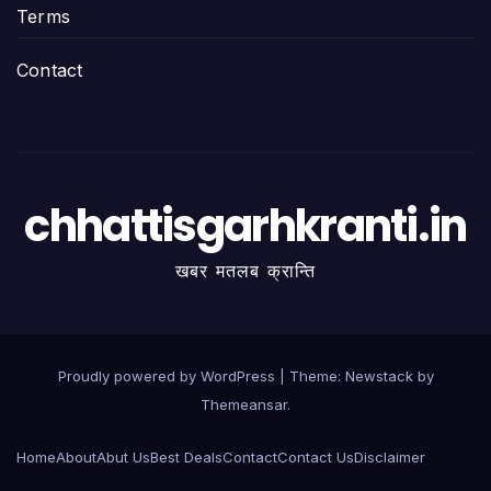
Terms
Contact
chhattisgarhkranti.in
खबर मतलब क्रान्ति
Proudly powered by WordPress
|
Theme:
Newstack
by
Themeansar
.
Home
About
Abut Us
Best Deals
Contact
Contact Us
Disclaimer