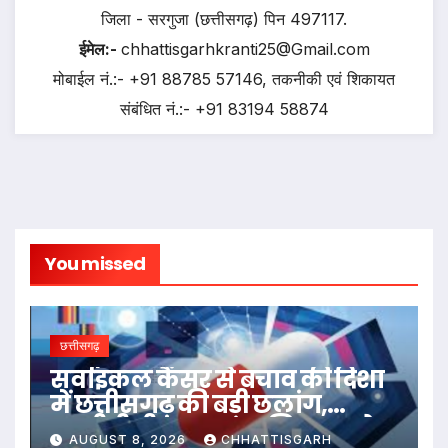
जिला - सरगुजा (छत्तीसगढ़) पिन 497117.
ईमेल:-
chhattisgarhkranti25@Gmail.com
मोबाईल नं.:- +91 88785 57146, तकनीकी एवं शिकायत
संबंधित नं.:- +91 83194 58874
You missed
छत्तीसगढ़
सर्वाइकल कैंसर से बचाव की दिशा
में छत्तीसगढ़ की बड़ी छलांग,
एचपीवी टीकाकरण अभियान को
AUGUST 8, 2026
CHHATTISGARH