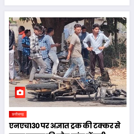
छत्तीसगढ़
एनएच130 पर अज्ञात ट्रक की टक्कर से