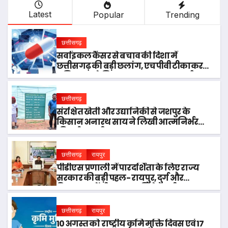
Latest
Popular
Trending
छत्तीसगढ़
सर्वाइकल कैंसर से बचाव की दिशा में
छत्तीसगढ़ की बड़ी छलांग, एचपीवी टीकाकरण
अभियान को मिल रहा व्यापक जनसमर्थन
छत्तीसगढ़
संरक्षित खेती और उद्यानिकी से जशपुर के
किसान अनारथ साय ने लिखी आत्मनिर्भरता
की नई कहानी
छत्तीसगढ़
रायपुर
पीडीएस प्रणाली में पारदर्शिता के लिए राज्य
सरकार की बड़ी पहल- रायपुर, दुर्ग और
बिलासपुर में तीन ‘अन्नपूर्ति ग्रेन एटीएम‘ का
शुभारंभ
छत्तीसगढ़
रायपुर
10 अगस्त को राष्ट्रीय कृमि मुक्ति दिवस एवं 17